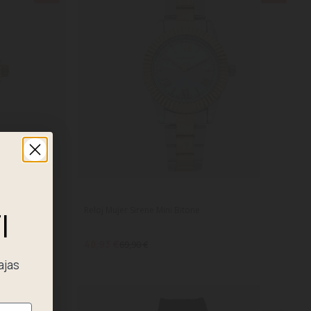
Reloj Mujer Sirene Mini Bitone
I
48,93 €
69,90 €
ajas