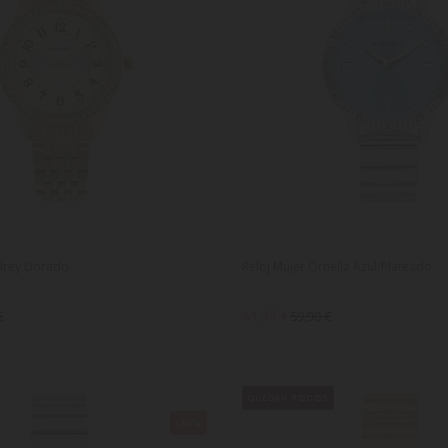
udrey Dorado
Reloj Mujer Ornella Azul/Plateado
41,93 €
€
59,90 €
QUEDAN POCOS
-30%