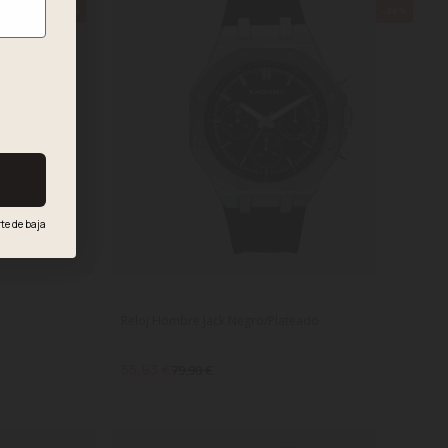
-30%
-30%
te de baja
.
Reloj Hombre Jack Negro/Plateado
55,93 €
79,90 €