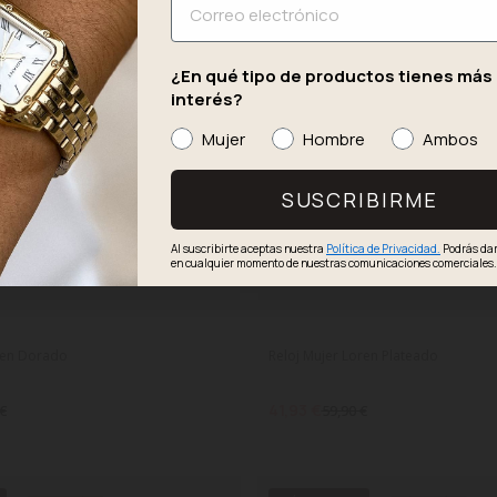
-30%
¿En qué tipo de productos tienes más
interés?
Mujer
Hombre
Ambos
SUSCRIBIRME
Al suscribirte aceptas nuestra
Política de Privacidad.
Podrás dar
en cualquier momento de nuestras comunicaciones comerciales
ren Dorado
Reloj Mujer Loren Plateado
41,93 €
 €
59,90 €