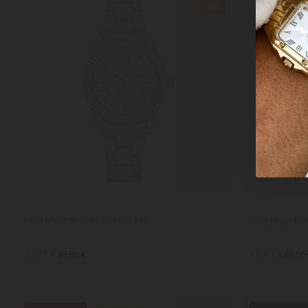
-30%
Reloj Mujer Sirene Mini Plateado
Reloj Mujer Lo
41,93 €
48,93 €
59,90 €
69,90