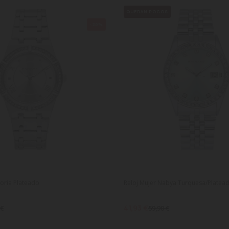
QUEDAN POCOS
-20%
toria Plateado
Reloj Mujer Nabya Turquesa/Platea
41,93 €
 €
59,90 €