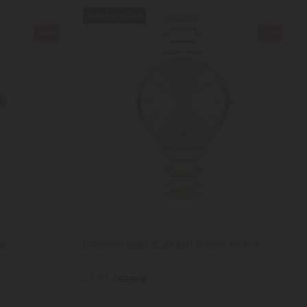
QUEDAN POCOS
-30%
-30%
do
MYKONOS 38MM SILVER DIAL BITONE IPG BRA
48,93 €
69,90 €