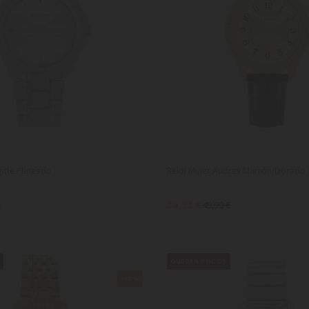
gitte Plateado
Reloj Mujer Audrey Marrón/Dorado
34,93 €
€
49,90 €
E
QUEDAN POCOS
-30%