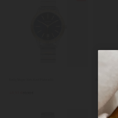
Reloj Mujer Kim Azul Plateado
Reloj Mujer Ki
48,93 €
41,93 €
69,90 €
59,90 