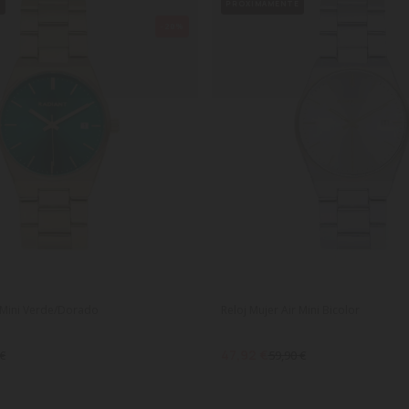
S
PRÓXIMAMENTE
-20%
r Mini Verde/Dorado
Reloj Mujer Air Mini Bicolor
47,92 €
 €
59,90 €