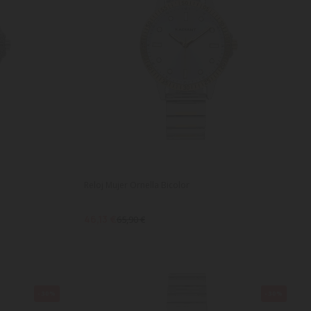
Reloj Mujer Ornella Bicolor
46,13 €
65,90 €
-30%
-30%