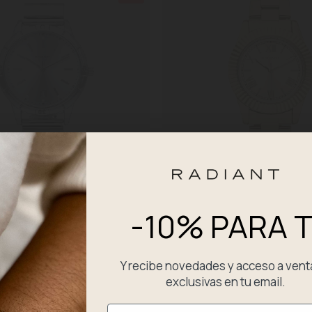
m Plateado
Reloj Mujer Sirene Mini Dorado
-10% PARA T
48,93 €
€
69,90 €
Y recibe novedades y acceso a vent
exclusivas en tu email.
Email