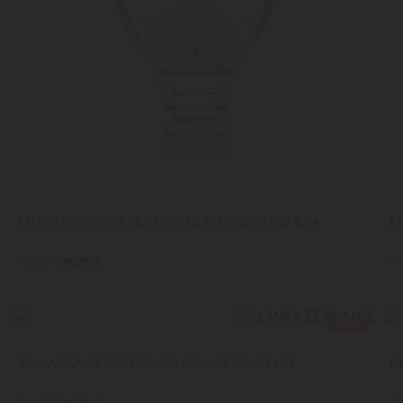
MYKONOS 38MM SILVER DIAL BITONE GOLD BRA
M
48,93 €
48
69,90 €
-30%
SRI LANKA 33,5MM SILVER DIAL SS BRACELET
Re
34,93 €
34