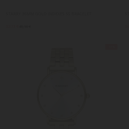
STARRY 36MM GOLD INDEXES SS BRACELET
S
32,13 €
34
45,90 €
-30%