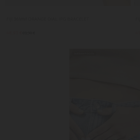
FIJI 36MM ORANGE DIAL IPG BRACELET
F
48,93 €
41
69,90 €
QUEDAN POCOS