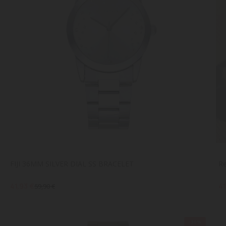
FIJI 36MM SILVER DIAL SS BRACELET
Re
41,93 €
41
59,90 €
-30%