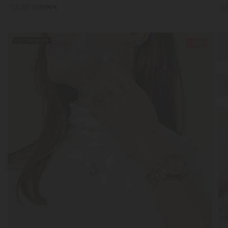
48,93 €
48
69,90 €
PRÓXIMAMENTE
-30%