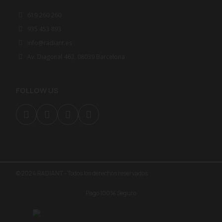
619 260 260
935 453 893
info@radiant.es
Av. Diagonal 463, 08039 Barcelona
FOLLOW US
© 2024 RADIANT - Todos los derechos reservados
Pago 100% Seguro