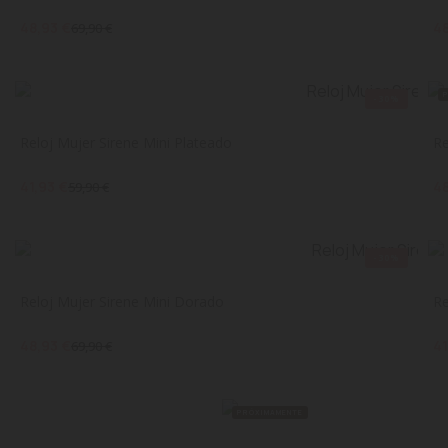
48,93 €
48
69,90 €
-30%
Reloj Mujer Sirene Mini Plateado
Re
41,93 €
48
59,90 €
-30%
Reloj Mujer Sirene Mini Dorado
Re
48,93 €
41
69,90 €
PRÓXIMAMENTE