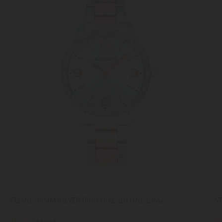
FELINE 38MM SILVER IPRG DIAL BITONE BRAZ
S
36,40 €
32