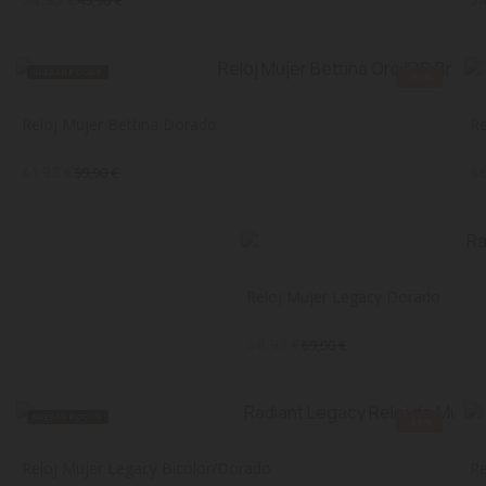
49,90 €
QUEDAN POCOS
-30%
Reloj Mujer Bettina Dorado
Re
41,93 €
46
59,90 €
Reloj Mujer Legacy Dorado
48,93 €
69,90 €
QUEDAN POCOS
-30%
Reloj Mujer Legacy Bicolor/Dorado
Re