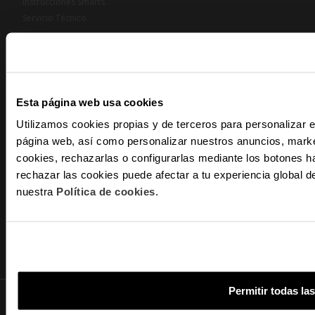
Instrucciones Smarts
Servicio Técnico
CONTACTA CON NOSOTROS
619 260 260
935 453 893
Esta página web usa cookies
info@radiant.es
Utilizamos cookies propias y de terceros para personalizar e
Av. Diagonal 463, 08039 Barcelona
página web, así como personalizar nuestros anuncios, marke
-10
cookies, rechazarlas o configurarlas mediante los botones h
rechazar las cookies puede afectar a tu experiencia global
FOLLOW US
nuestra
Política de cookies
.
Y recibe
ventajas e
Email
¿En qué tipo d
interés?
Permitir todas la
Mujer
© 2024 RADIANT - Todos los derechos reservados