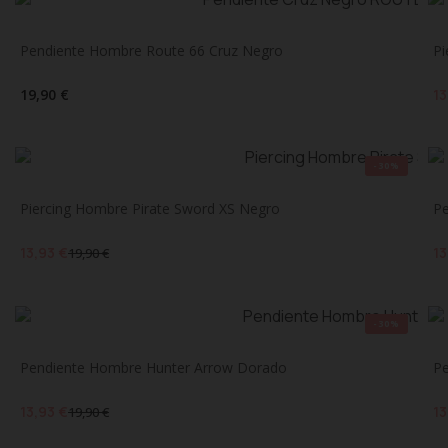
Pendiente Hombre Route 66 Cruz Negro
Pi
19,90 €
13
-30%
Piercing Hombre Pirate Sword XS Negro
Pe
13,93 €
13
19,90 €
-30%
Pendiente Hombre Hunter Arrow Dorado
Pe
13,93 €
13
19,90 €