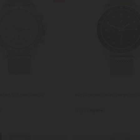
 MULTI SS DIAL SS MESH
Reloj Hombre Canarias Negro/Dor
67,13 €
€
95,90 €
E