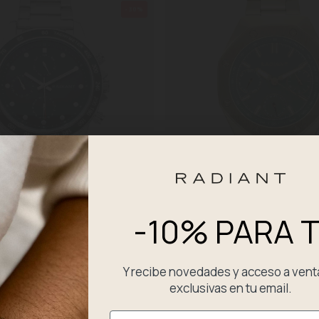
-30%
-10% PARA T
Canarias Verde/Plateado
Reloj Hombre Volie 44MM Verde IPG
60,13 €
 €
85,90 €
Y recibe novedades y acceso a vent
exclusivas en tu email.
Email