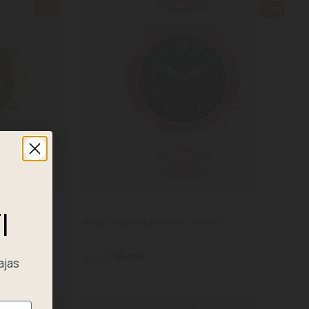
-30%
-30%
I
Reloj Hombre Volie 44MM Gris IPRG
60,13 €
85,90 €
ajas