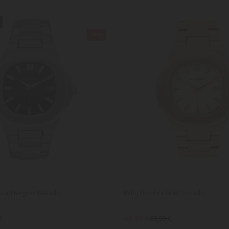
E
-30%
Brad Negro/Plateado
Reloj Hombre Brad Dorado
48,93 €
€
69,90 €