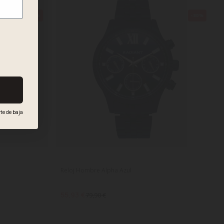
-30%
-30%
te de baja
.
Reloj Hombre Alpha Azul
55,93 €
79,90 €