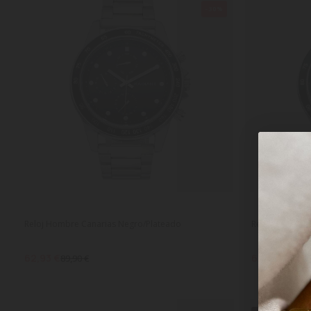
-30%
Reloj Hombre Canarias Negro/Plateado
Reloj Hombre 
62,93 €
62,93 €
89,90 €
89,90