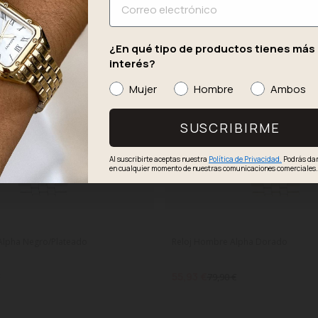
S
QUEDAN POCOS
-30%
¿En qué tipo de productos tienes más
interés?
Mujer
Hombre
Ambos
SUSCRIBIRME
Al suscribirte aceptas nuestra
Política de Privacidad.
Podrás dar
en cualquier momento de nuestras comunicaciones comerciales
Alpha Negro/Plateado
Reloj Hombre Alpha Dorado
55,93 €
€
79,90 €