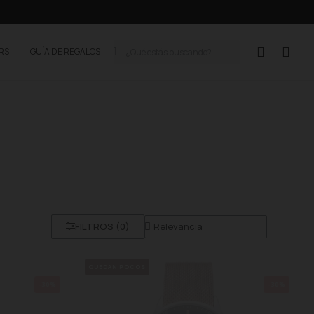
ERS
GUÍA DE REGALOS
FILTROS (
0
)
QUEDAN POCOS
-30%
-30%