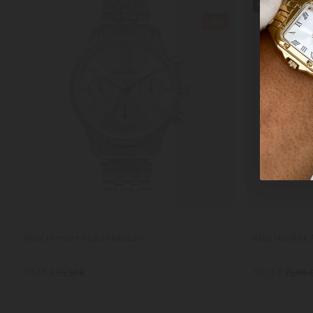
QUEDAN POCO
-30%
Reloj Hombre Alpha Plateado
Reloj Hombre 
53,13 €
53,13 €
75,90 €
75,90 