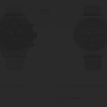
-30%
Team Negro/Rojo
Reloj Hombre Team Marrón/Platea
55,93 €
€
79,90 €