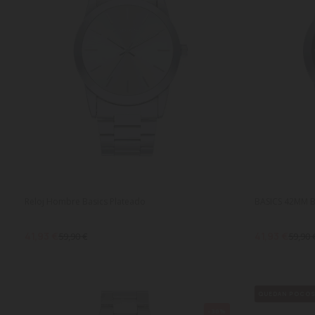
Reloj Hombre Basics Plateado
BASICS 42MM B
41,93 €
41,93 €
59,90 €
59,90 
QUEDAN POCO
-30%