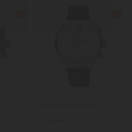
-30%
-30%
do
Reloj Hombre Team Negro/Plateado
55,93 €
79,90 €