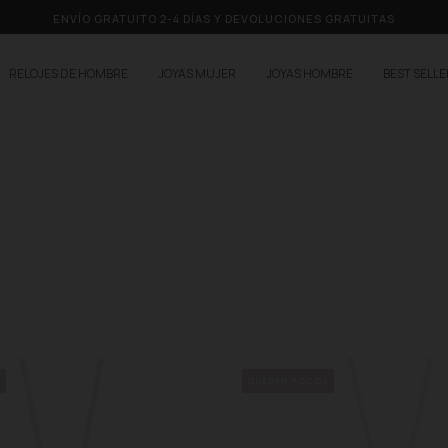
ENVÍO GRATUITO 2-4 DÍAS Y DEVOLUCIONES GRATUITAS
RELOJES DE HOMBRE
JOYAS MUJER
JOYAS HOMBRE
BEST SELL
S
QUEDAN POCOS