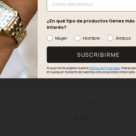
¿En qué tipo de productos tienes más
interés?
Mujer
Hombre
Ambos
SUSCRIBIRME
Al suscribirte aceptas nuestra
Política de Privacidad.
Podrás dar
en cualquier momento de nuestras comunicaciones comerciales
e Code Twist Plateado
Collar Hombre Iconclast Piedras Ne
35,90 €