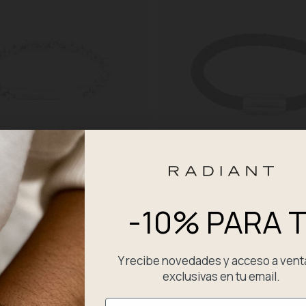
-10% PARA T
e Code Plateado
Pulsera Hombre Tribal Negra
29,90 €
Y recibe novedades y acceso a vent
exclusivas en tu email.
Email