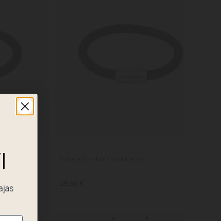
I
Pulsera Hombre Tribal Marrón
29,90 €
ajas