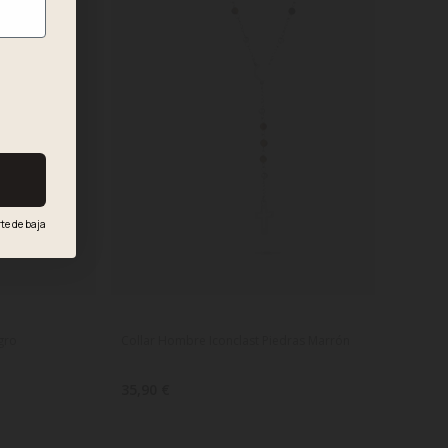
te de baja
.
gro
Collar Hombre Iconclast Piedras Marrón
35,90 €